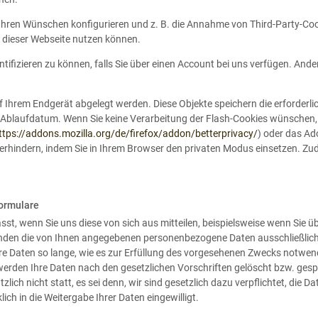
Ihren Wünschen konfigurieren und z. B. die Annahme von Third-Party-Coo
en dieser Webseite nutzen können.
ntifizieren zu können, falls Sie über einen Account bei uns verfügen. Ande
uf Ihrem Endgerät abgelegt werden. Diese Objekte speichern die erforder
Ablaufdatum. Wenn Sie keine Verarbeitung der Flash-Cookies wünschen,
ttps://addons.mozilla.org/de/firefox/addon/betterprivacy/
) oder das Ad
rhindern, indem Sie in Ihrem Browser den privaten Modus einsetzen. Zu
formulare
t, wenn Sie uns diese von sich aus mitteilen, beispielsweise wenn Sie ü
enden die von Ihnen angegebenen personenbezogene Daten ausschließlich 
hre Daten so lange, wie es zur Erfüllung des vorgesehenen Zwecks notwen
erden Ihre Daten nach den gesetzlichen Vorschriften gelöscht bzw. gesp
zlich nicht statt, es sei denn, wir sind gesetzlich dazu verpflichtet, die
ch in die Weitergabe Ihrer Daten eingewilligt.