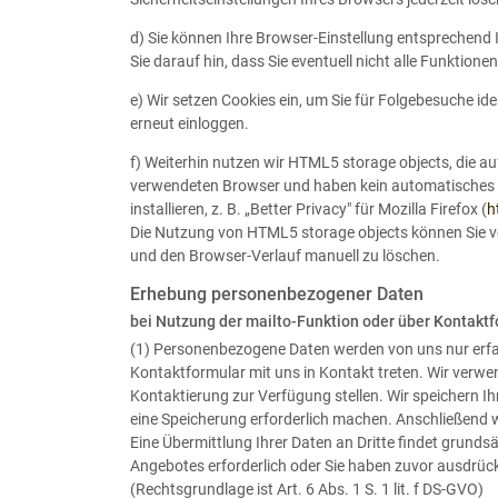
d) Sie können Ihre Browser-Einstellung entsprechend 
Sie darauf hin, dass Sie eventuell nicht alle Funktion
e) Wir setzen Cookies ein, um Sie für Folgebesuche ide
erneut einloggen.
f) Weiterhin nutzen wir HTML5 storage objects, die a
verwendeten Browser und haben kein automatisches 
installieren, z. B. „Better Privacy" für Mozilla Firefox (
h
Die Nutzung von HTML5 storage objects können Sie ve
und den Browser-Verlauf manuell zu löschen.
Erhebung personenbezogener Daten
bei Nutzung der mailto-Funktion oder über Kontakt
(1) Personenbezogene Daten werden von uns nur erfass
Kontaktformular mit uns in Kontakt treten. Wir verw
Kontaktierung zur Verfügung stellen. Wir speichern I
eine Speicherung erforderlich machen. Anschließend w
Eine Übermittlung Ihrer Daten an Dritte findet grundsät
Angebotes erforderlich oder Sie haben zuvor ausdrückli
(Rechtsgrundlage ist Art. 6 Abs. 1 S. 1 lit. f DS-GVO)