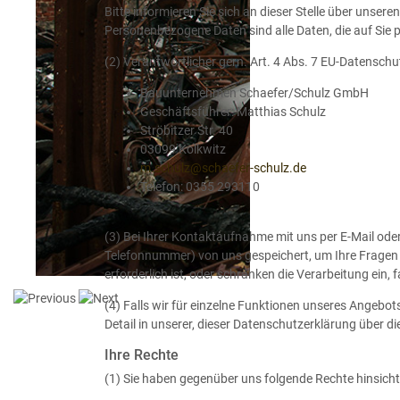
Schöne an
Bitte informieren Sie sich an dieser Stelle über uns
Personenbezogene Daten sind alle Daten, die auf Sie p
unserem
(2) Verantwortlicher gern. Art. 4 Abs. 7 EU-Datensc
Beruf."
Bauunternehmen Schaefer/Schulz GmbH
Geschäftsführer: Matthias Schulz
Matthias Schulz,
Ströbitzer Str. 40
Geschäftsführer
03099 Kolkwitz
m.schulz@schaefer-schulz.de
Telefon: 0355 293110
(3) Bei Ihrer Kontaktaufnahme mit uns per E-Mail oder
Telefonnummer) von uns gespeichert, um Ihre Fragen
erforderlich ist, oder schränken die Verarbeitung ein,
(4) Falls wir für einzelne Funktionen unseres Angebot
Detail in unserer, dieser Datenschutzerklärung über di
Ihre Rechte
(1) Sie haben gegenüber uns folgende Rechte hinsich